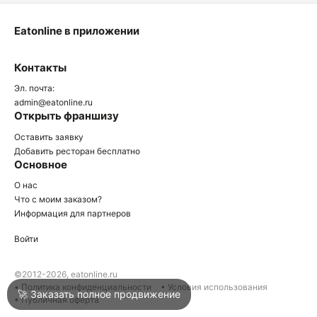
Eatonline в приложении
О
Контакты
О
Эл. почта:
admin@eatonline.ru
Открыть франшизу
Оставить заявку
Добавить ресторан бесплатно
Основное
Войти
О нас
Что с моим заказом?
Информация для партнеров
Город
Нижний Тагил
Войти
Написать в техподдержку
©2012-2026, eatonline.ru
• Политика конфиденциальности
• Условия использования
🚀 Заказать полное продвижение
• Публичная оферта